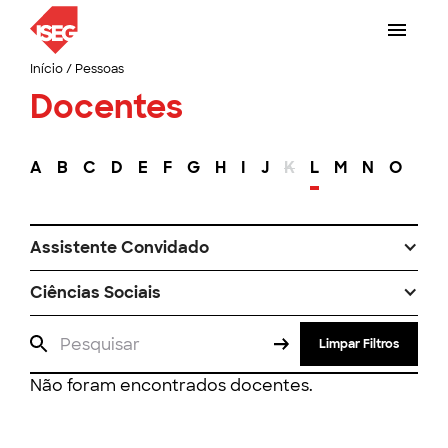
Início
/
Pessoas
Docentes
A
B
C
D
E
F
G
H
I
J
K
L
M
N
O
P
Assistente Convidado
Ciências Sociais
Limpar Filtros
Não foram encontrados docentes.