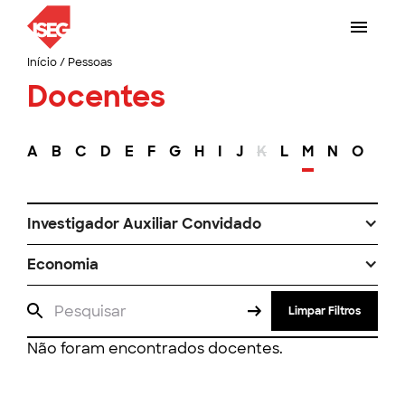
Início
/
Pessoas
Docentes
A
B
C
D
E
F
G
H
I
J
K
L
M
N
O
P
Investigador Auxiliar Convidado
Economia
Limpar Filtros
Não foram encontrados docentes.