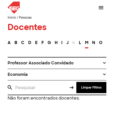
Início
/
Pessoas
Docentes
A
B
C
D
E
F
G
H
I
J
K
L
M
N
O
P
Professor Associado Convidado
Economia
Limpar Filtros
Não foram encontrados docentes.