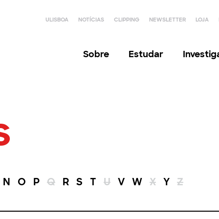
ULISBOA
NOTÍCIAS
CLIPPING
NEWSLETTER
LOJA
Sobre
Estudar
Investi
s
N
O
P
Q
R
S
T
U
V
W
X
Y
Z