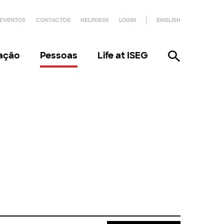
EVENTOS
CONTACTOS
HELPDESK
LOGIN
ENGLISH
gação
Pessoas
Life at ISEG