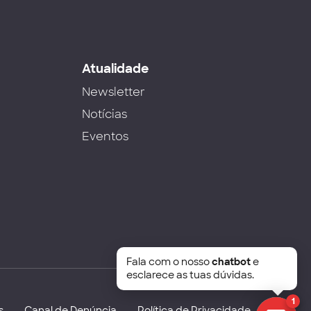
s
Atualidade
Newsletter
Notícias
Eventos
Fala com o nosso
chatbot
e
esclarece as tuas dúvidas.
1
s
Canal de Denúncia
Política de Privacidade