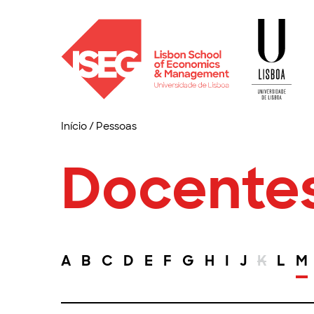
Início
/
Pessoas
Docente
A
B
C
D
E
F
G
H
I
J
K
L
M