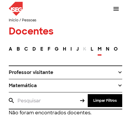
Início
/
Pessoas
Docentes
A
B
C
D
E
F
G
H
I
J
K
L
M
N
O
P
Professor visitante
Matemática
Limpar Filtros
Não foram encontrados docentes.