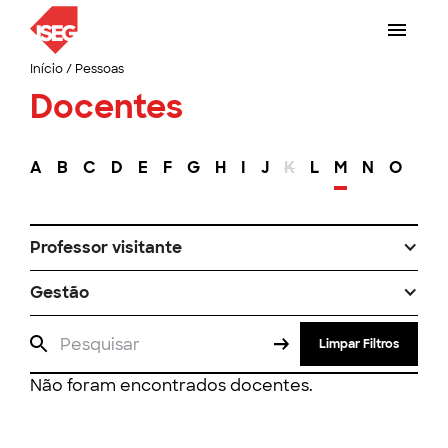
Início
/
Pessoas
Docentes
A
B
C
D
E
F
G
H
I
J
K
L
M
N
O
P
Professor visitante
Gestão
Limpar Filtros
Não foram encontrados docentes.