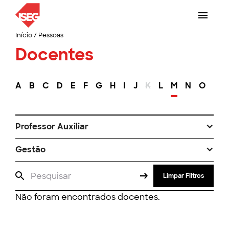
Início
/
Pessoas
Docentes
A
B
C
D
E
F
G
H
I
J
K
L
M
N
O
P
Professor Auxiliar
Gestão
Limpar Filtros
Não foram encontrados docentes.