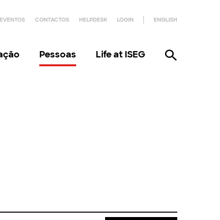
EVENTOS
CONTACTOS
HELPDESK
LOGIN
ENGLISH
gação
Pessoas
Life at ISEG