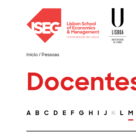
Início
/
Pessoas
Docente
A
B
C
D
E
F
G
H
I
J
K
L
M