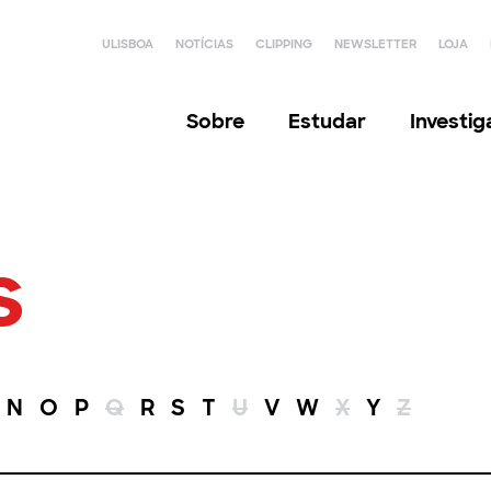
ULISBOA
NOTÍCIAS
CLIPPING
NEWSLETTER
LOJA
Sobre
Estudar
Investi
s
N
O
P
Q
R
S
T
U
V
W
X
Y
Z