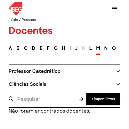
Início
/
Pessoas
Docentes
A
B
C
D
E
F
G
H
I
J
K
L
M
N
O
P
Professor Catedrático
Ciências Sociais
Limpar Filtros
Não foram encontrados docentes.