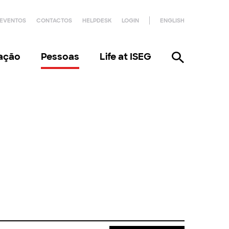
EVENTOS
CONTACTOS
HELPDESK
LOGIN
ENGLISH
gação
Pessoas
Life at ISEG