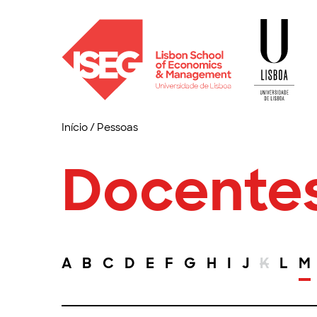
Início
/
Pessoas
Docente
A
B
C
D
E
F
G
H
I
J
K
L
M