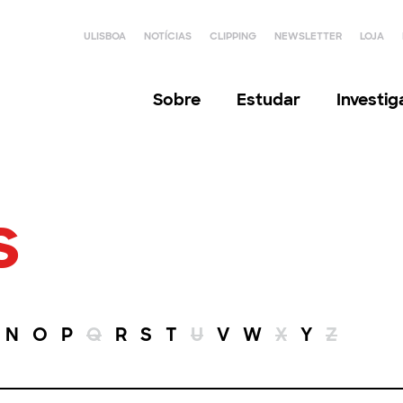
ULISBOA
NOTÍCIAS
CLIPPING
NEWSLETTER
LOJA
Sobre
Estudar
Investi
s
N
O
P
Q
R
S
T
U
V
W
X
Y
Z