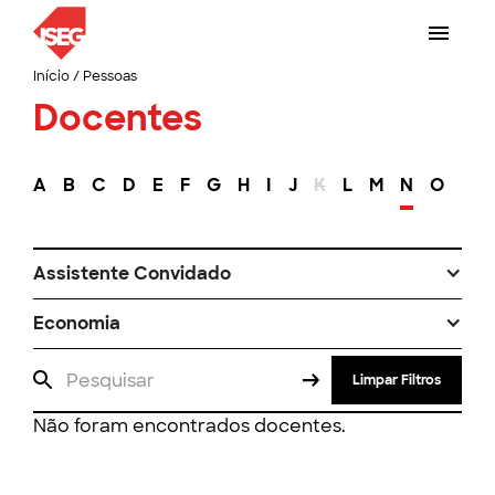
Início
/
Pessoas
Docentes
A
B
C
D
E
F
G
H
I
J
K
L
M
N
O
P
Assistente Convidado
Economia
Limpar Filtros
Não foram encontrados docentes.