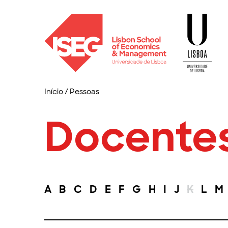
Início
/
Pessoas
Docente
A
B
C
D
E
F
G
H
I
J
K
L
M