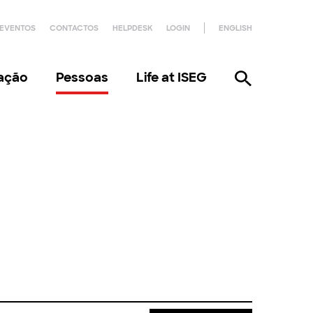
EVENTOS
CONTACTOS
HELPDESK
LOGIN
ENGLISH
gação
Pessoas
Life at ISEG