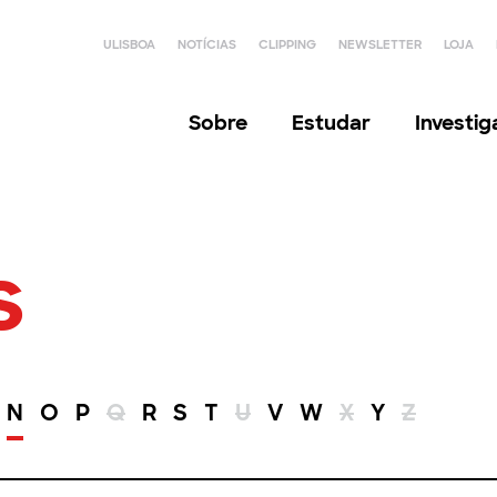
ULISBOA
NOTÍCIAS
CLIPPING
NEWSLETTER
LOJA
Sobre
Estudar
Investi
s
N
O
P
Q
R
S
T
U
V
W
X
Y
Z