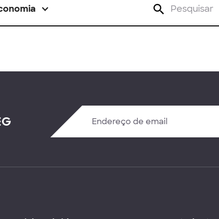
conomia
EG