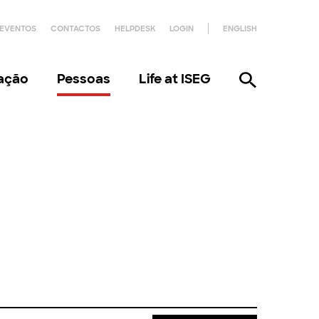
EVENTOS
CONTACTOS
HELPDESK
LOGIN
ENGLISH
gação
Pessoas
Life at ISEG