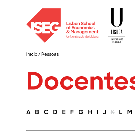
Início
/
Pessoas
Docente
A
B
C
D
E
F
G
H
I
J
K
L
M