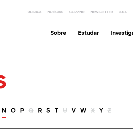
ULISBOA
NOTÍCIAS
CLIPPING
NEWSLETTER
LOJA
Sobre
Estudar
Investi
s
N
O
P
Q
R
S
T
U
V
W
X
Y
Z