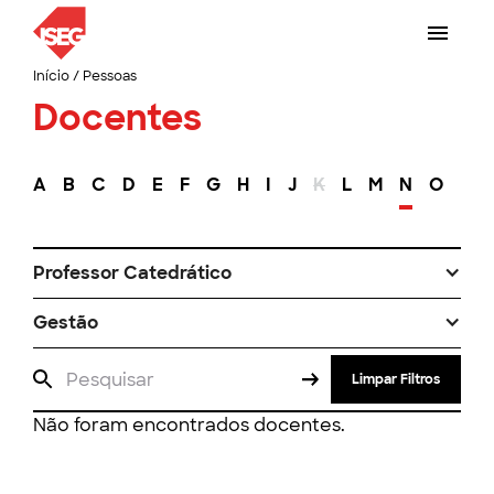
Início
/
Pessoas
Docentes
A
B
C
D
E
F
G
H
I
J
K
L
M
N
O
P
Professor Catedrático
Gestão
Limpar Filtros
Não foram encontrados docentes.