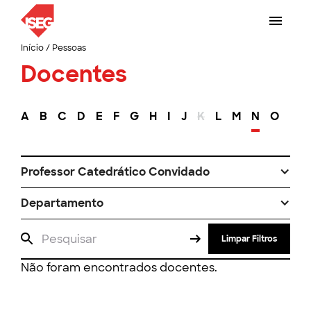
Início
/
Pessoas
Docentes
A
B
C
D
E
F
G
H
I
J
K
L
M
N
O
P
Professor Catedrático Convidado
Departamento
Limpar Filtros
Não foram encontrados docentes.