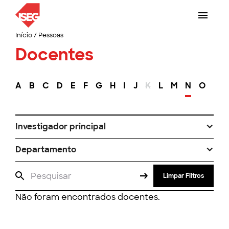
Início
/
Pessoas
Docentes
A
B
C
D
E
F
G
H
I
J
K
L
M
N
O
P
Investigador principal
Departamento
Limpar Filtros
Não foram encontrados docentes.