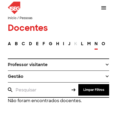
Início
/
Pessoas
Docentes
A
B
C
D
E
F
G
H
I
J
K
L
M
N
O
P
Professor visitante
Gestão
Limpar Filtros
Não foram encontrados docentes.