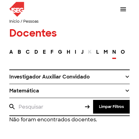
Início
/
Pessoas
Docentes
A
B
C
D
E
F
G
H
I
J
K
L
M
N
O
P
Investigador Auxiliar Convidado
Matemática
Limpar Filtros
Não foram encontrados docentes.