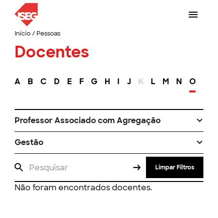
Início
/
Pessoas
Docentes
A
B
C
D
E
F
G
H
I
J
K
L
M
N
O
P
Professor Associado com Agregação
Gestão
Limpar Filtros
Não foram encontrados docentes.