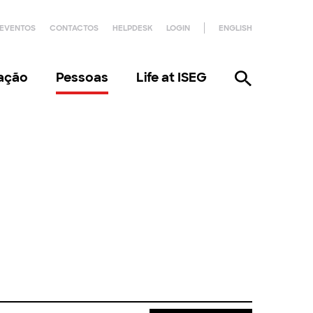
EVENTOS
CONTACTOS
HELPDESK
LOGIN
ENGLISH
gação
Pessoas
Life at ISEG