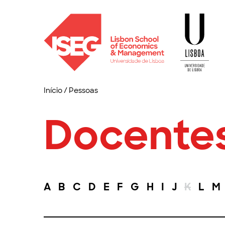
Início
/
Pessoas
Docente
A
B
C
D
E
F
G
H
I
J
K
L
M