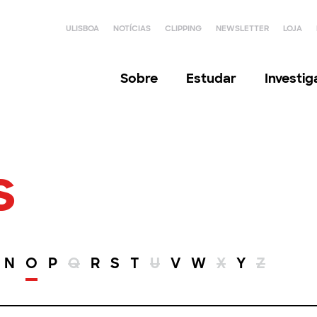
ULISBOA
NOTÍCIAS
CLIPPING
NEWSLETTER
LOJA
Sobre
Estudar
Investi
s
N
O
P
Q
R
S
T
U
V
W
X
Y
Z