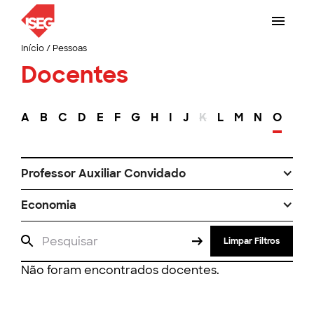
Início
/
Pessoas
Docentes
A
B
C
D
E
F
G
H
I
J
K
L
M
N
O
P
Professor Auxiliar Convidado
Economia
Limpar Filtros
Não foram encontrados docentes.