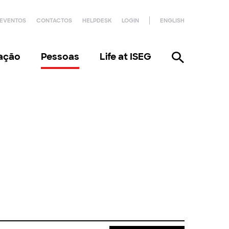
EVENTOS
CONTACTOS
HELPDESK
LOGIN
ENGLISH
gação
Pessoas
Life at ISEG