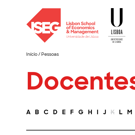
Início
/
Pessoas
Docente
A
B
C
D
E
F
G
H
I
J
K
L
M