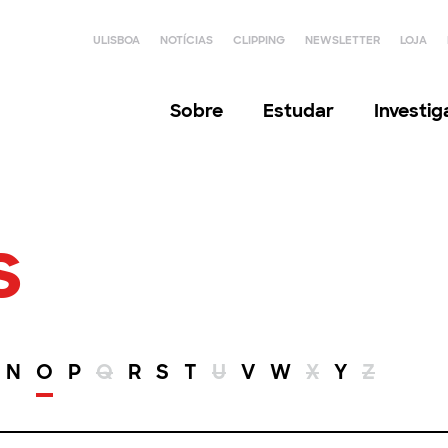
ULISBOA
NOTÍCIAS
CLIPPING
NEWSLETTER
LOJA
Sobre
Estudar
Investi
s
N
O
P
Q
R
S
T
U
V
W
X
Y
Z