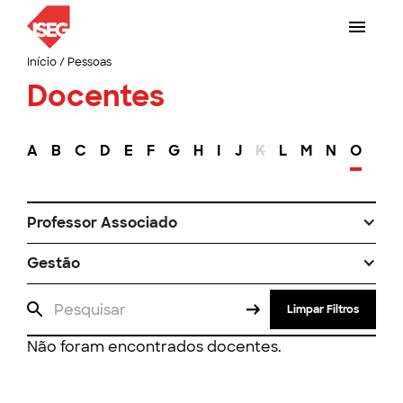
Início
/
Pessoas
Docentes
A
B
C
D
E
F
G
H
I
J
K
L
M
N
O
P
Professor Associado
Gestão
Limpar Filtros
Não foram encontrados docentes.