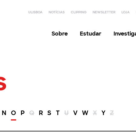
ULISBOA
NOTÍCIAS
CLIPPING
NEWSLETTER
LOJA
Sobre
Estudar
Investi
s
N
O
P
Q
R
S
T
U
V
W
X
Y
Z