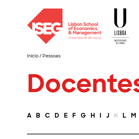
Início
/
Pessoas
Docente
A
B
C
D
E
F
G
H
I
J
K
L
M