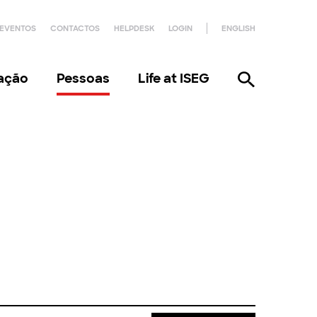
EVENTOS
CONTACTOS
HELPDESK
LOGIN
ENGLISH
gação
Pessoas
Life at ISEG