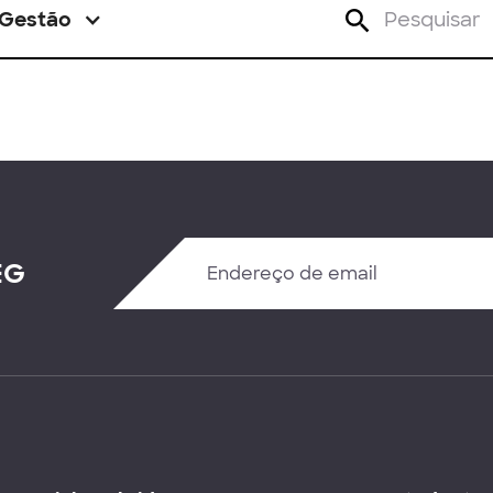
Gestão
EG