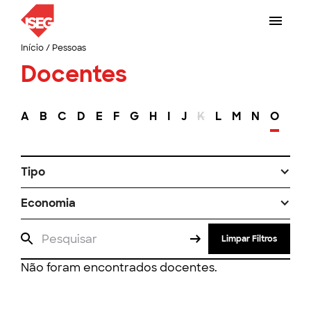
Início
/
Pessoas
Docentes
A
B
C
D
E
F
G
H
I
J
K
L
M
N
O
P
Tipo
Economia
Limpar Filtros
Não foram encontrados docentes.