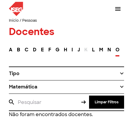
Início
/
Pessoas
Docentes
A
B
C
D
E
F
G
H
I
J
K
L
M
N
O
P
Tipo
Matemática
Limpar Filtros
Não foram encontrados docentes.