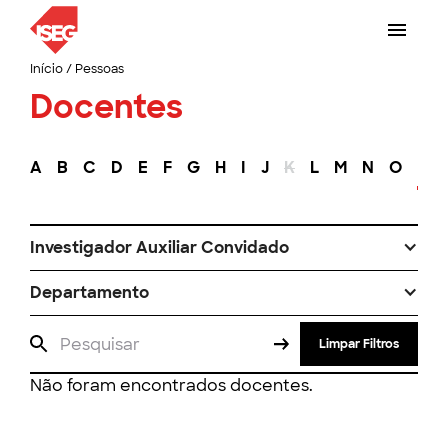
Início
/
Pessoas
Docentes
A
B
C
D
E
F
G
H
I
J
K
L
M
N
O
P
Investigador Auxiliar Convidado
Departamento
Limpar Filtros
Não foram encontrados docentes.