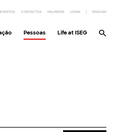
EVENTOS
CONTACTOS
HELPDESK
LOGIN
ENGLISH
gação
Pessoas
Life at ISEG