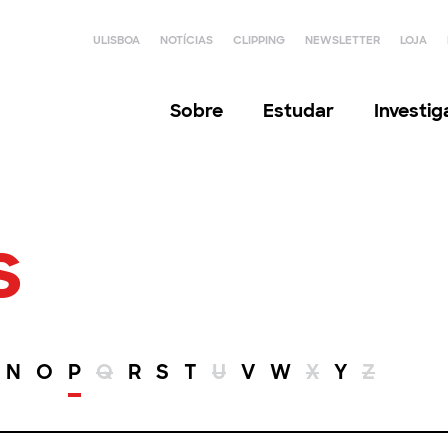
ULISBOA
NOTÍCIAS
CLIPPING
NEWSLETTER
LOJA
Sobre
Estudar
Investi
s
N
O
P
Q
R
S
T
U
V
W
X
Y
Z