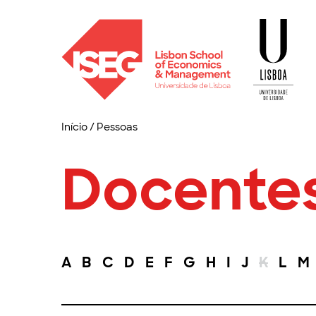
Início
/
Pessoas
Docente
A
B
C
D
E
F
G
H
I
J
K
L
M