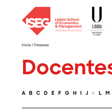
Início
/
Pessoas
Docente
A
B
C
D
E
F
G
H
I
J
K
L
M