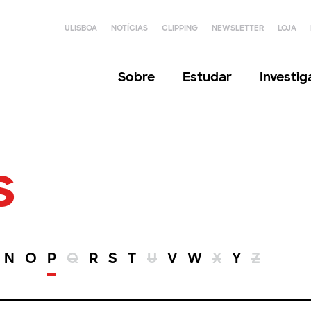
ULISBOA
NOTÍCIAS
CLIPPING
NEWSLETTER
LOJA
Sobre
Estudar
Investi
s
N
O
P
Q
R
S
T
U
V
W
X
Y
Z