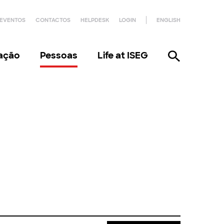
EVENTOS
CONTACTOS
HELPDESK
LOGIN
ENGLISH
gação
Pessoas
Life at ISEG