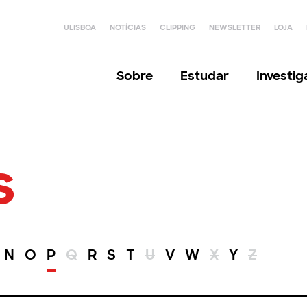
ULISBOA
NOTÍCIAS
CLIPPING
NEWSLETTER
LOJA
Sobre
Estudar
Investi
s
N
O
P
Q
R
S
T
U
V
W
X
Y
Z