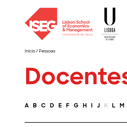
Início
/
Pessoas
Docente
A
B
C
D
E
F
G
H
I
J
K
L
M