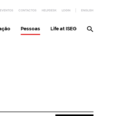
EVENTOS
CONTACTOS
HELPDESK
LOGIN
ENGLISH
gação
Pessoas
Life at ISEG