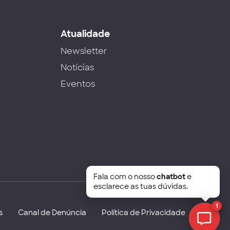
s
Atualidade
Newsletter
Notícias
Eventos
Fala com o nosso
chatbot
e
esclarece as tuas dúvidas.
1
s
Canal de Denúncia
Política de Privacidade
Chat