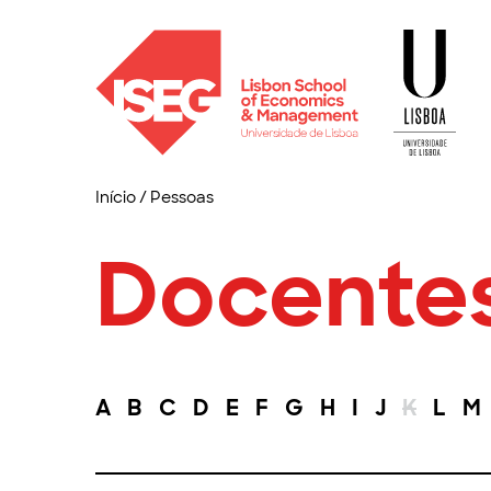
Início
/
Pessoas
Docente
A
B
C
D
E
F
G
H
I
J
K
L
M