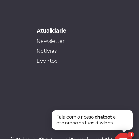
s
Atualidade
Newsletter
Notícias
Eventos
Fala com o nosso
chatbot
e
esclarece as tuas dúvidas.
1
s
Canal de Denúncia
Política de Privacidade