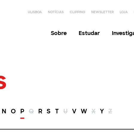
ULISBOA
NOTÍCIAS
CLIPPING
NEWSLETTER
LOJA
Sobre
Estudar
Investi
s
N
O
P
Q
R
S
T
U
V
W
X
Y
Z