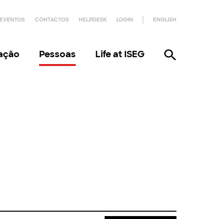
EVENTOS
CONTACTOS
HELPDESK
LOGIN
ENGLISH
gação
Pessoas
Life at ISEG