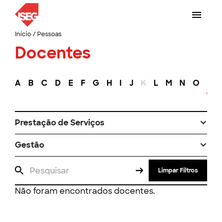
Início
/
Pessoas
Docentes
A
B
C
D
E
F
G
H
I
J
K
L
M
N
O
P
Prestação de Serviços
Gestão
Limpar Filtros
Não foram encontrados docentes.