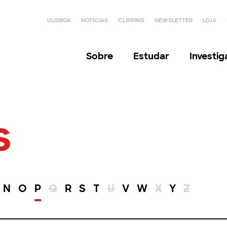
ULISBOA
NOTÍCIAS
CLIPPING
NEWSLETTER
LOJA
Sobre
Estudar
Investi
s
N
O
P
Q
R
S
T
U
V
W
X
Y
Z