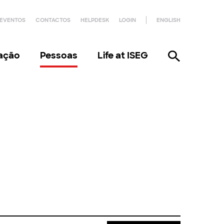
EVENTOS
CONTACTOS
HELPDESK
LOGIN
ENGLISH
gação
Pessoas
Life at ISEG