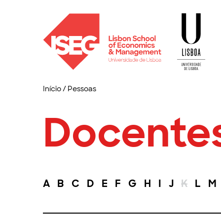
Início
/
Pessoas
Docente
A
B
C
D
E
F
G
H
I
J
K
L
M