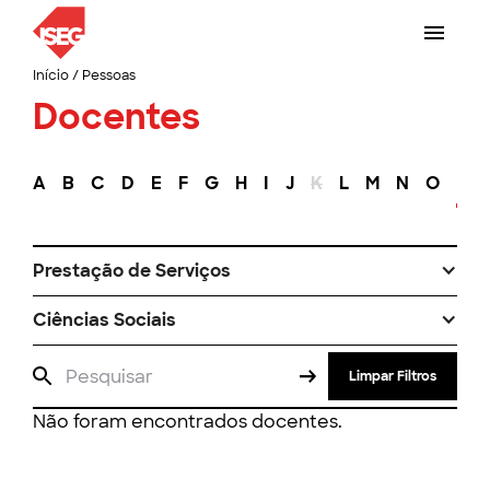
Início
/
Pessoas
Docentes
A
B
C
D
E
F
G
H
I
J
K
L
M
N
O
P
Prestação de Serviços
Ciências Sociais
Limpar Filtros
Não foram encontrados docentes.