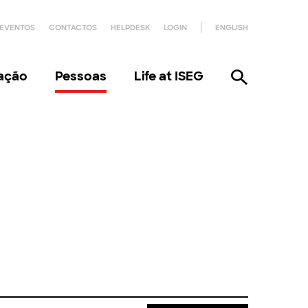
EVENTOS
CONTACTOS
HELPDESK
LOGIN
ENGLISH
gação
Pessoas
Life at ISEG