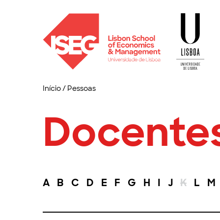
Início
/
Pessoas
Docente
A
B
C
D
E
F
G
H
I
J
K
L
M