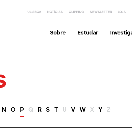
ULISBOA
NOTÍCIAS
CLIPPING
NEWSLETTER
LOJA
Sobre
Estudar
Investi
s
N
O
P
Q
R
S
T
U
V
W
X
Y
Z