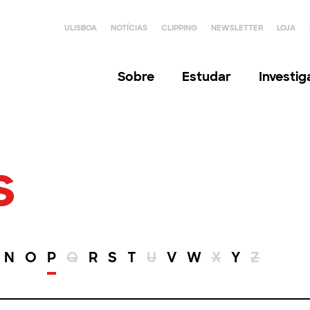
ULISBOA
NOTÍCIAS
CLIPPING
NEWSLETTER
LOJA
Sobre
Estudar
Investi
s
N
O
P
Q
R
S
T
U
V
W
X
Y
Z