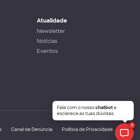
s
Atualidade
Newsletter
Notícias
Eventos
Fala com o nosso
chatbot
e
esclarece as tuas dúvidas.
1
s
Canal de Denúncia
Política de Privacidade
Chat