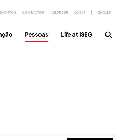
EVENTOS
CONTACTOS
HELPDESK
LOGIN
ENGLISH
gação
Pessoas
Life at ISEG