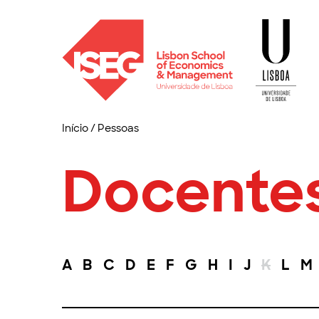
Início
/
Pessoas
Docente
A
B
C
D
E
F
G
H
I
J
K
L
M