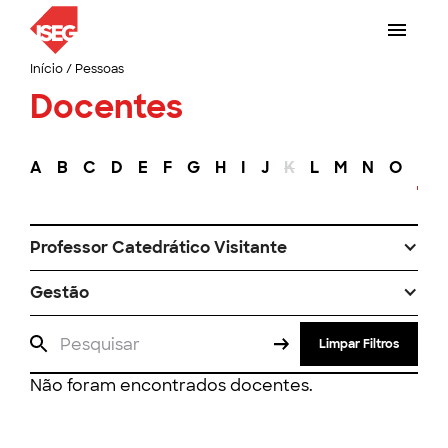
Início
/
Pessoas
Docentes
A
B
C
D
E
F
G
H
I
J
K
L
M
N
O
P
Professor Catedrático Visitante
Gestão
Limpar Filtros
Não foram encontrados docentes.