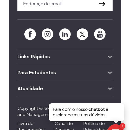
Links Rápidos
Para Estudantes
Atualidade
Copyright © ISEG Lisbon School of Economics
Fala com o nosso
chatbot
e
and Management 2026
esclarece as tuas dúvidas.
Livro de
Canal de
Política de
1
Reclamações
Denúncia
Privacidade