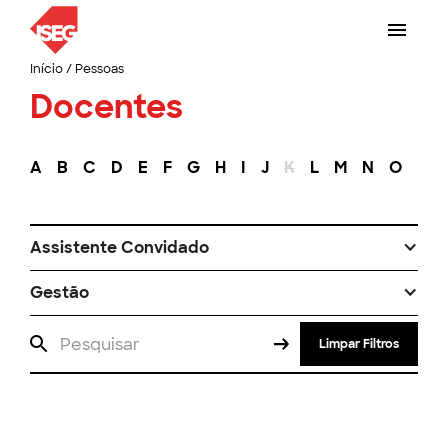
Início
/
Pessoas
Docentes
A
B
C
D
E
F
G
H
I
J
K
L
M
N
O
P
Assistente Convidado
Gestão
Limpar Filtros