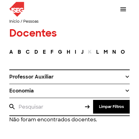
Início
/
Pessoas
Docentes
A
B
C
D
E
F
G
H
I
J
K
L
M
N
O
P
Professor Auxiliar
Economia
Limpar Filtros
Não foram encontrados docentes.