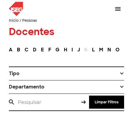
Início
/
Pessoas
Docentes
A
B
C
D
E
F
G
H
I
J
K
L
M
N
O
P
Tipo
Departamento
Limpar Filtros