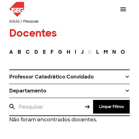
Início
/
Pessoas
Docentes
A
B
C
D
E
F
G
H
I
J
K
L
M
N
O
P
Professor Catedrático Convidado
Departamento
Limpar Filtros
Não foram encontrados docentes.