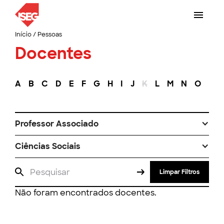
Início
/
Pessoas
Docentes
A
B
C
D
E
F
G
H
I
J
K
L
M
N
O
P
Professor Associado
Ciências Sociais
Limpar Filtros
Não foram encontrados docentes.