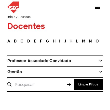
Início
/
Pessoas
Docentes
A
B
C
D
E
F
G
H
I
J
K
L
M
N
O
P
Professor Associado Convidado
Gestão
Limpar Filtros