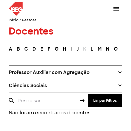
Início
/
Pessoas
Docentes
A
B
C
D
E
F
G
H
I
J
K
L
M
N
O
P
Professor Auxiliar com Agregação
Ciências Sociais
Limpar Filtros
Não foram encontrados docentes.