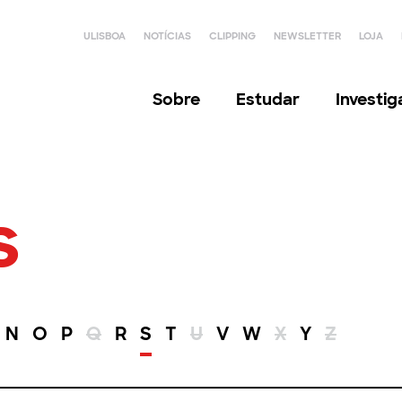
ULISBOA
NOTÍCIAS
CLIPPING
NEWSLETTER
LOJA
Sobre
Estudar
Investi
s
N
O
P
Q
R
S
T
U
V
W
X
Y
Z