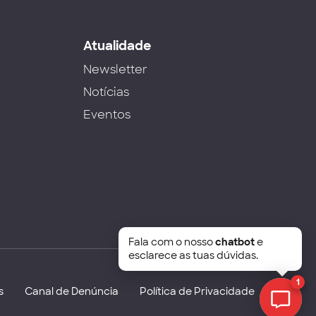
s
Atualidade
Newsletter
Notícias
Eventos
Fala com o nosso
chatbot
e
esclarece as tuas dúvidas.
1
s
Canal de Denúncia
Política de Privacidade
Chat