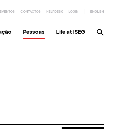
EVENTOS
CONTACTOS
HELPDESK
LOGIN
ENGLISH
gação
Pessoas
Life at ISEG