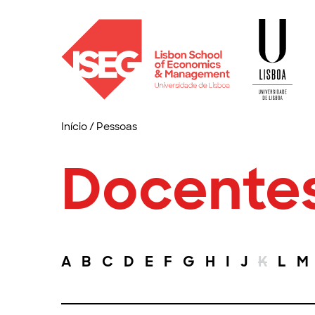
Início
/
Pessoas
Docente
A
B
C
D
E
F
G
H
I
J
K
L
M