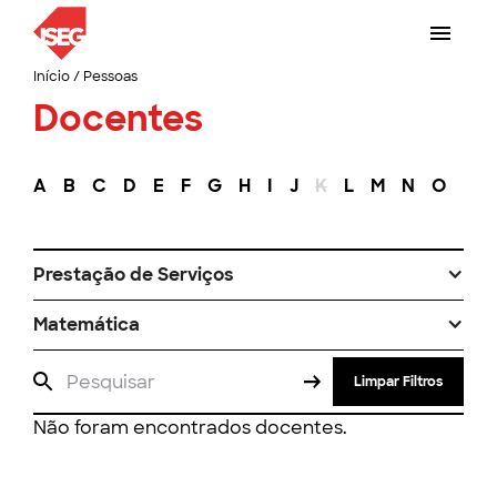
Início
/
Pessoas
Docentes
A
B
C
D
E
F
G
H
I
J
K
L
M
N
O
P
Prestação de Serviços
Matemática
Limpar Filtros
Não foram encontrados docentes.