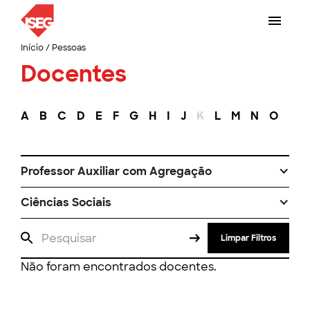
Início
/
Pessoas
Docentes
A
B
C
D
E
F
G
H
I
J
K
L
M
N
O
P
Professor Auxiliar com Agregação
Ciências Sociais
Limpar Filtros
Não foram encontrados docentes.