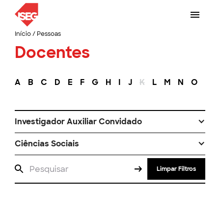
Início
/
Pessoas
Docentes
A
B
C
D
E
F
G
H
I
J
K
L
M
N
O
P
Investigador Auxiliar Convidado
Ciências Sociais
Limpar Filtros