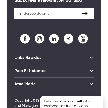
Subscreva a newsletter do ISEG
Links Rápidos
Para Estudantes
Atualidade
Copyright © ISEG Lisbon School of Economics
Fala com o nosso
chatbot
e
and Management 2026
esclarece as tuas dúvidas.