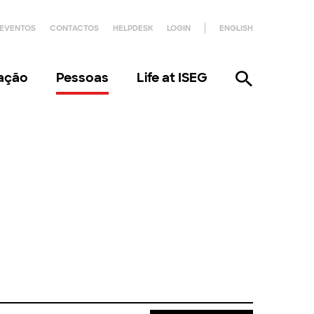
EVENTOS
CONTACTOS
HELPDESK
LOGIN
ENGLISH
gação
Pessoas
Life at ISEG