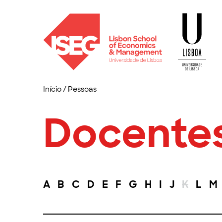
Início
/
Pessoas
Docente
A
B
C
D
E
F
G
H
I
J
K
L
M