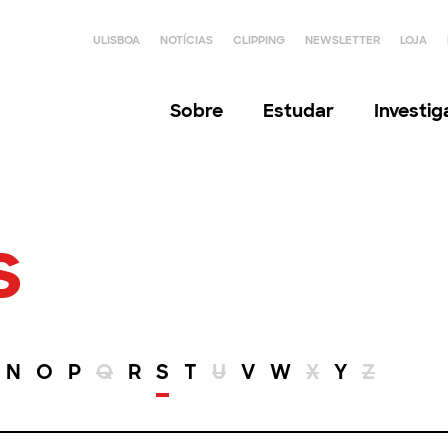
ULISBOA
NOTÍCIAS
CLIPPING
NEWSLETTER
LOJA
Sobre
Estudar
Investi
s
N
O
P
Q
R
S
T
U
V
W
X
Y
Z