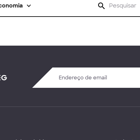
conomia
EG