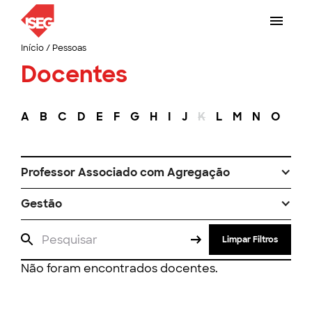
Início
/
Pessoas
Docentes
A
B
C
D
E
F
G
H
I
J
K
L
M
N
O
P
Professor Associado com Agregação
Gestão
Limpar Filtros
Não foram encontrados docentes.